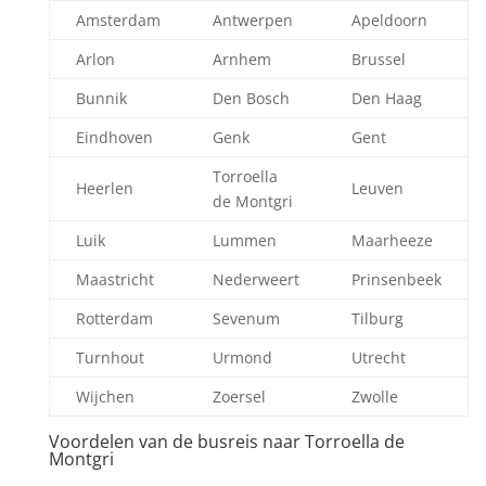
Amsterdam
Antwerpen
Apeldoorn
Arlon
Arnhem
Brussel
Bunnik
Den Bosch
Den Haag
Eindhoven
Genk
Gent
Torroella
Heerlen
Leuven
de Montgri
Luik
Lummen
Maarheeze
Maastricht
Nederweert
Prinsenbeek
Rotterdam
Sevenum
Tilburg
Turnhout
Urmond
Utrecht
Wijchen
Zoersel
Zwolle
Voordelen van de busreis naar Torroella de
Montgri
Tickets zoeken