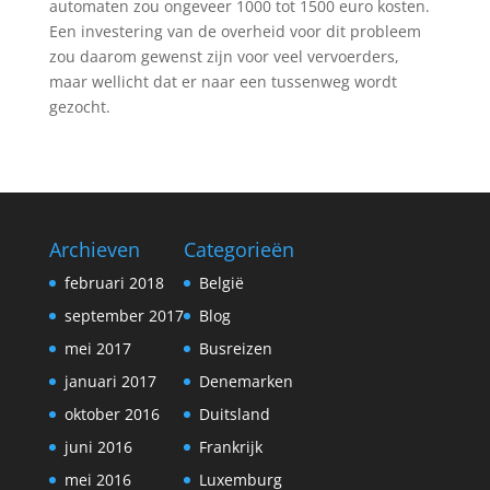
automaten zou ongeveer 1000 tot 1500 euro kosten.
Een investering van de overheid voor dit probleem
zou daarom gewenst zijn voor veel vervoerders,
maar wellicht dat er naar een tussenweg wordt
gezocht.
Archieven
Categorieën
februari 2018
België
september 2017
Blog
mei 2017
Busreizen
januari 2017
Denemarken
oktober 2016
Duitsland
juni 2016
Frankrijk
mei 2016
Luxemburg