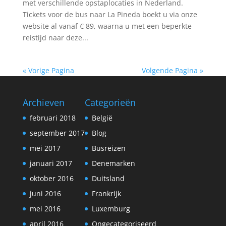
met verschillende opstaplocaties in Nederland.
Tickets voor de bus naar La Pineda boekt u via onze
website al vanaf € 89, waarna u met een beperkte
reistijd naar deze...
« Vorige Pagina
Volgende Pagina »
Archieven
Categorieën
februari 2018
België
september 2017
Blog
mei 2017
Busreizen
januari 2017
Denemarken
oktober 2016
Duitsland
juni 2016
Frankrijk
mei 2016
Luxemburg
april 2016
Ongecategoriseerd