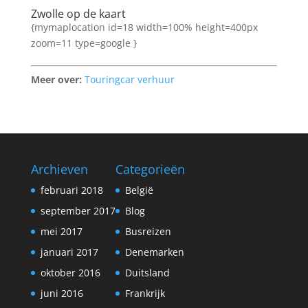
Zwolle op de kaart
{mymaplocation id=18 width=100% height=400px
zoom=11 type=google }
Meer over:
Touringcar verhuur
Archieven
Categorieën
februari 2018
België
september 2017
Blog
mei 2017
Busreizen
januari 2017
Denemarken
oktober 2016
Duitsland
juni 2016
Frankrijk