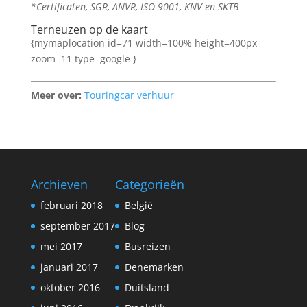
*Certificaten, SGR, ANVR, ISO 9001, KNV en SKTB
Terneuzen op de kaart
{mymaplocation id=71 width=100% height=400px
zoom=11 type=google }
Meer over:
Touringcar verhuur
Archieven
Categorieën
februari 2018
België
september 2017
Blog
mei 2017
Busreizen
januari 2017
Denemarken
oktober 2016
Duitsland