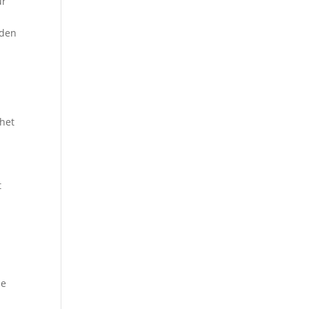
ur
aden
 het
t
de