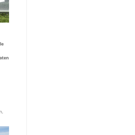
le
caten
,
n,