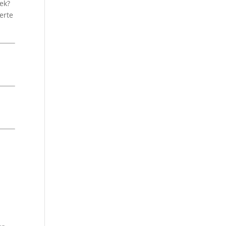
ek?
erte