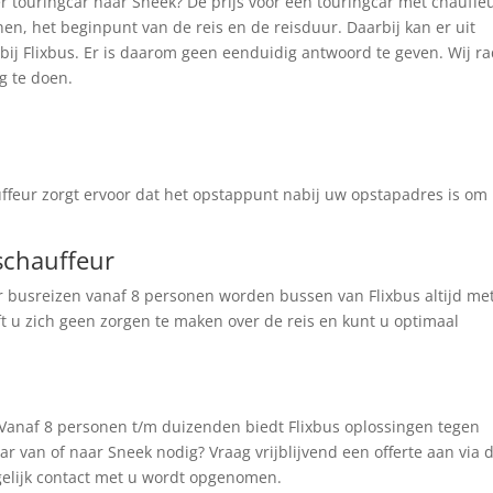
er touringcar naar Sneek? De prijs voor een touringcar met chauffe
nen, het beginpunt van de reis en de reisduur. Daarbij kan er uit
ij Flixbus. Er is daarom geen eenduidig antwoord te geven. Wij r
g te doen.
ffeur zorgt ervoor dat het opstappunt nabij uw opstapadres is om
schauffeur
 busreizen vanaf 8 personen worden bussen van Flixbus altijd me
ft u zich geen zorgen te maken over de reis en kunt u optimaal
 Vanaf 8 personen t/m duizenden biedt Flixbus oplossingen tegen
r van of naar Sneek nodig? Vraag vrijblijvend een offerte aan via 
elijk contact met u wordt opgenomen.