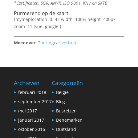
*Certificaten, SGR, ANVR, ISO 9001, KNV en SKTB
Purmerend op de kaart
{mymaplocation id=42 width=100% height=400px
zoom=11 type=google }
Meer over:
Touringcar verhuur
Archieven
Categorieën
februari 2018
België
september 2017
Blog
mei 2017
Busreizen
januari 2017
Denemarken
oktober 2016
Duitsland