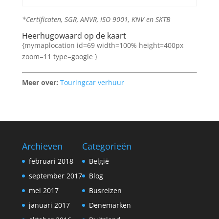
*Certificaten, SGR, ANVR, ISO 9001, KNV en SKTB
Heerhugowaard op de kaart
{mymaplocation id=69 width=100% height=400px
zoom=11 type=google }
Meer over:
Touringcar verhuur
Archieven
Categorieën
februari 2018
België
september 2017
Blog
mei 2017
Busreizen
januari 2017
Denemarken