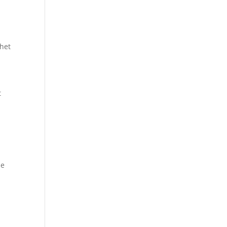
 het
t
de