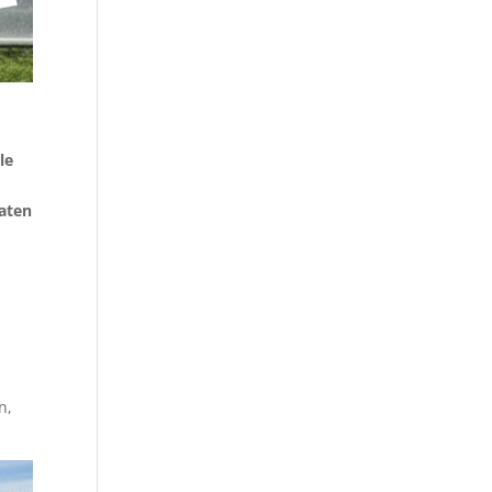
le
caten
,
n,