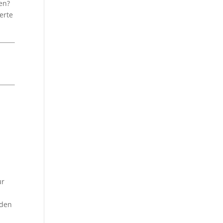
en?
erte
ur
aden