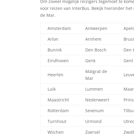
Om zoveel mogelijk reizigers tegemoet te kome
voor reizen van InterBus. Bekijk hieronder het
de Mar.
Amsterdam
Antwerpen
Apel
Arlon
Arnhem
Brus
Bunnik
Den Bosch
Den 
Eindhoven
Genk
Gent
Malgrat de
Heerlen
Leuv
Mar
Luik
Lummen
Maar
Maastricht
Nederweert
Prin
Rotterdam
Sevenum
Tilbu
Turnhout
Urmond
Utre
Wijchen
Zoersel
Zwol