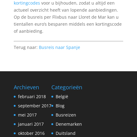
kortingcodes
voor u bijhouden, zodat u altijd een
actueel overzicht heeft van lopende aanbiedingen.
Op de busreis per Flixbus naar Lloret de Mar kan u
tientallen euro’s besparen middels een kortingscode
of aanbieding.
Terug naar:
Busreis naar Spanje
Archieven
Categorieën
februari 2018
België
september 2017
Blog
mei 2017
Busreizen
januari 2017
Denemarken
oktober 2016
Duitsland