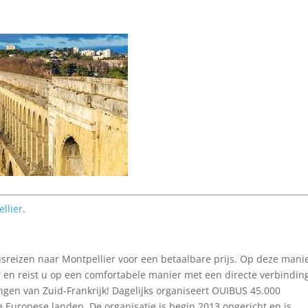
llier
.
busreizen naar Montpellier voor een betaalbare prijs. Op deze mani
en reist u op een comfortabele manier met een directe verbindin
gen van Zuid-Frankrijk! Dagelijks organiseert OUIBUS 45.000
e Europese landen. De organisatie is begin 2013 opgericht en is