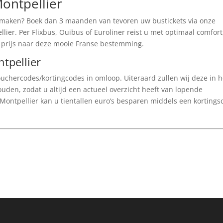
ontpellier
 maken? Boek dan 3 maanden van tevoren uw bustickets via onze
ier. Per Flixbus, Ouibus of Euroliner reist u met optimaal comfort
e prijs naar deze mooie Franse bestemming.
tpellier
 vouchercodes/kortingcodes in omloop. Uiteraard zullen wij deze in h
ouden, zodat u altijd een actueel overzicht heeft van lopende
Montpellier kan u tientallen euro’s besparen middels een kortings