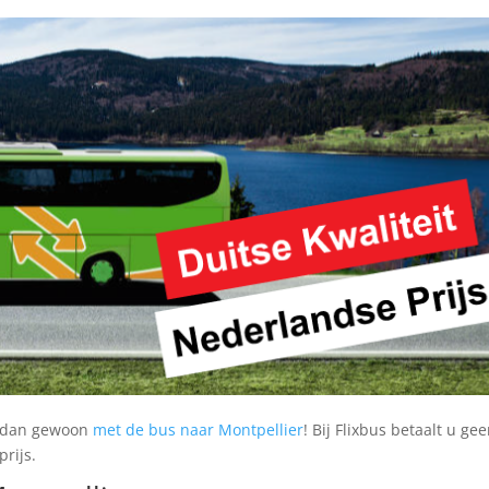
s dan gewoon
met de bus naar Montpellier
! Bij Flixbus betaalt u ge
rijs.