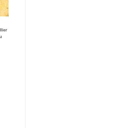
lier
 u