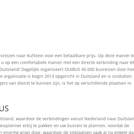
usreizen naar Kufstein voor een betaalbare prijs. Op deze manier 
 u op een comfortabele manier met een directe verbinding naar é
uitsland! Dagelijks organiseert OUIBUS 45.000 busreizen door he
 organisatie is begin 2013 opgericht in Duitsland en is sindsdien
ers van dienst te kunnen zijn, is het op verschillende plaatsen in
BUS
itsland, waardoor de verbindingen vanuit Nederland naar Duitsla
reisplanner erbij te pakken en uw busreis te plannen, voordat de
een enorme groei door, waardoor de zitplaatsen vaak al na enkele d