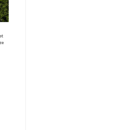
et
ze