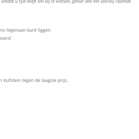
, omdat u tijd heeft om bij te kletsen, geniet van het voorbij razende
ns tegenaan kunt liggen
boord
n Kufstein tegen de laagste prijs.