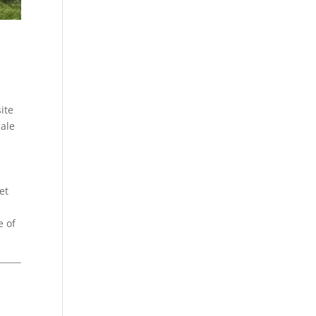
ite
male
et
e of