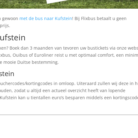
an gewoon
met de bus naar Kufstein
! Bij Flixbus betaalt u geen
rijs.
ufstein
ken? Boek dan 3 maanden van tevoren uw bustickets via onze webs
ixbus, Ouibus of Euroliner reist u met optimaal comfort, een mini
eze mooie Duitse bestemming.
stein
 vouchercodes/kortingcodes in omloop. Uiteraard zullen wij deze in h
ouden, zodat u altijd een actueel overzicht heeft van lopende
Kufstein kan u tientallen euro’s besparen middels een kortingscod