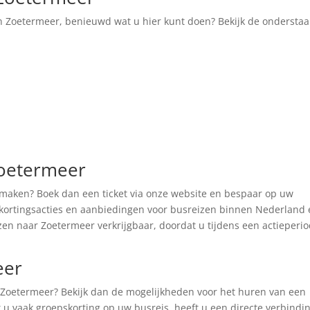
 Zoetermeer, benieuwd wat u hier kunt doen? Bekijk de ondersta
Zoetermeer
maken? Boek dan een ticket via onze website en bespaar op uw
te kortingsacties en aanbiedingen voor busreizen binnen Nederland
zen naar Zoetermeer verkrijgbaar, doordat u tijdens een actieperi
eer
r Zoetermeer? Bekijk dan de mogelijkheden voor het huren van een
u vaak groepskorting op uw busreis, heeft u een directe verbindi