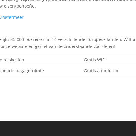
w eisen/behoefte.
 Zoetermeer
jks 45.000 busreizen in 16 verschillende Europese landen. Wilt u
a onze website en geniet van de onderstaande voordelen!
e reiskosten
Gratis WiFi
doende bagageruimte
Gratis annuleren