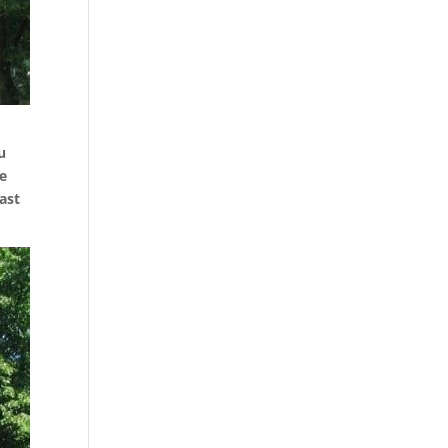
u
de
ast