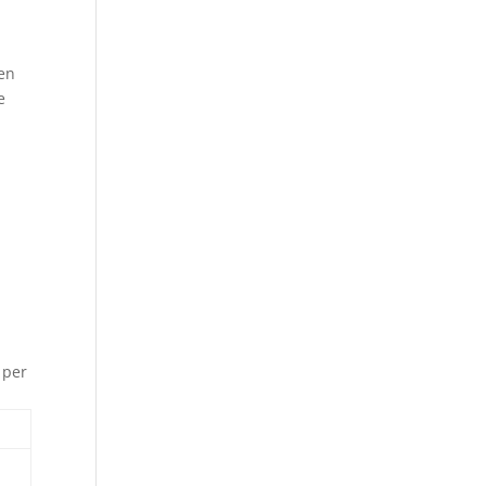
 en
e
 per