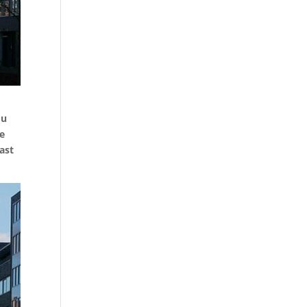
 u
de
ast