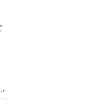
 en
de
g
 per